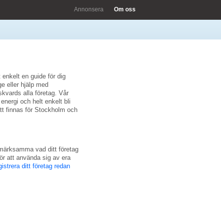
Annonsera
Om oss
 enkelt en guide för dig
e eller hjälp med
skvards alla företag. Vår
energi och helt enkelt bli
tt finnas för Stockholm och
pmärksamma vad ditt företag
r att använda sig av era
gistrera ditt företag redan