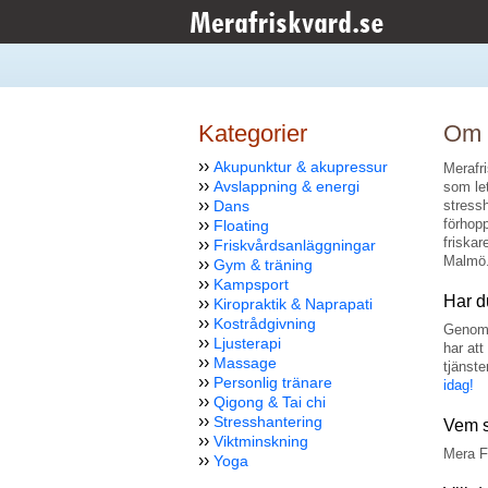
Kategorier
Om 
››
Akupunktur & akupressur
Merafri
››
Avslappning & energi
som let
››
Dans
stressh
››
förhopp
Floating
friska
››
Friskvårdsanläggningar
Malmö
››
Gym & träning
››
Kampsport
Har d
››
Kiropraktik & Naprapati
››
Kostrådgivning
Genom 
››
Ljusterapi
har at
››
Massage
tjänste
››
Personlig tränare
idag!
››
Qigong & Tai chi
››
Stresshantering
Vem s
››
Viktminskning
Mera F
››
Yoga