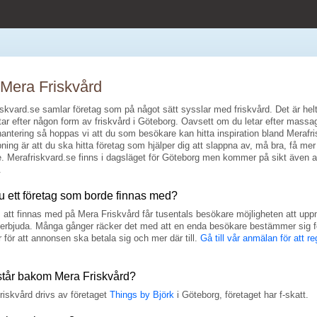
Mera Friskvård
skvard.se samlar företag som på något sätt sysslar med friskvård. Det är helt
ar efter någon form av friskvård i Göteborg. Oavsett om du letar efter massag
antering så hoppas vi att du som besökare kan hitta inspiration bland Merafri
ning är att du ska hitta företag som hjälper dig att slappna av, må bra, få mer 
re. Merafriskvard.se finns i dagsläget för Göteborg men kommer på sikt även a
.
u ett företag som borde finnas med?
att finnas med på Mera Friskvård får tusentals besökare möjligheten att up
t erbjuda. Många gånger räcker det med att en enda besökare bestämmer sig fö
r för att annonsen ska betala sig och mer där till.
Gå till vår anmälan för att re
tår bakom Mera Friskvård?
riskvård drivs av företaget
Things by Björk
i Göteborg, företaget har f-skatt.