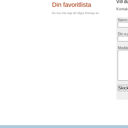
Vill 
Din favoritlista
Kontakt
Du har inte lagt till några företag än.
Namn
Din e
Medde