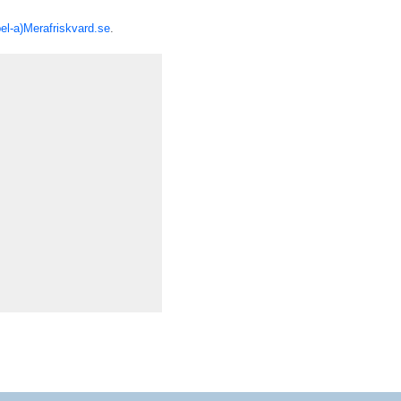
bel-a)Merafriskvard.se
.