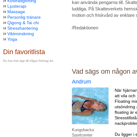
››
Kostrådgivning
kan använda pengarna till. Skatter
››
Ljusterapi
luddiga. På Skatteverkets hemsi
››
Massage
motion och friskvård av enklare 
››
Personlig tränare
››
Qigong & Tai chi
/Redaktionen
››
Stresshantering
››
Viktminskning
››
Yoga
Din favoritlista
Du har inte lagt till några företag än.
Vad sägs om någon av
Andrum
När hjärnan
att vila och
Floating mi
utsöndring 
floating är 
Stresstills
nackprobl
Kungsbacka
Du ligger i 
Sportcenter