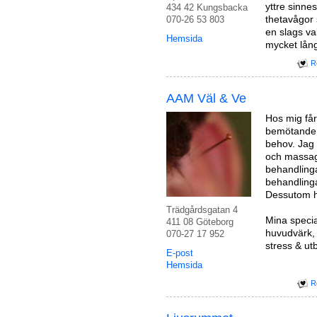
yttre sinnes
434 42 Kungsbacka
thetavågor 
070-26 53 803
en slags v
Hemsida
mycket lång
R
AAM Väl & Ve
Hos mig får 
bemötande. 
behov. Jag
och massag
behandlinga
behandlinga
Dessutom hå
Trädgårdsgatan 4
Mina speci
411 08 Göteborg
huvudvärk,
070-27 17 952
stress & u
E-post
Hemsida
R