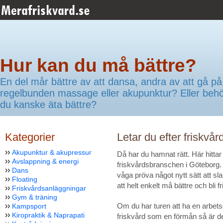
Hur kan du må bättre?
En del mår bättre av att dansa, andra av att gå på
regelbunden massage eller akupunktur? Eller beh
du kanske äta bättre?
Kategorier
Letar du efter friskvå
››
Akupunktur & akupressur
Då har du hamnat rätt. Här hitta
››
Avslappning & energi
friskvårdsbranschen i Göteborg. D
››
Dans
våga pröva något nytt sätt att sla
››
Floating
att helt enkelt må bättre och bli f
››
Friskvårdsanläggningar
››
Gym & träning
››
Om du har turen att ha en arbetsg
Kampsport
››
Kiropraktik & Naprapati
friskvård som en förmån så är det