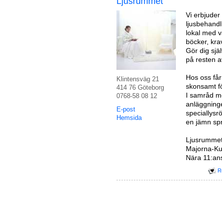
Ljusrummet
Vi erbjuder 
ljusbehandl
lokal med v
böcker, kra
Gör dig själ
på resten a
Hos oss får 
Klintensväg 21
skonsamt f
414 76 Göteborg
I samråd me
0768-58 08 12
anläggninge
E-post
speciallysr
Hemsida
en jämn sp
Ljusrummet 
Majorna-Ku
Nära 11:ans
R